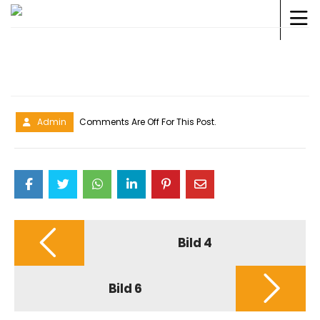
BILD 5
Admin
Comments Are Off For This Post.
Post
navigation
Bild 4
Bild 6